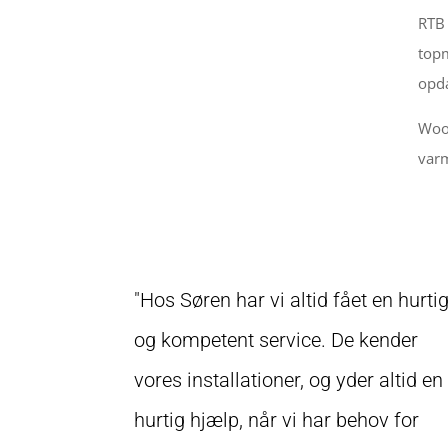
RTB 
topm
opda
Wood
varm
"Hos Søren har vi altid fået en hurti
og kompetent service. De kender
vores installationer, og yder altid en
hurtig hjælp, når vi har behov for