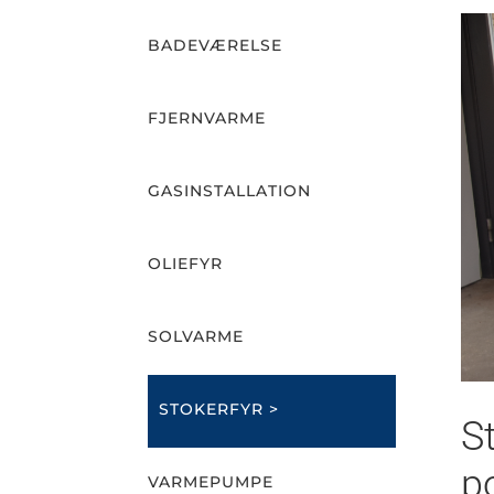
BADEVÆRELSE
FJERNVARME
GASINSTALLATION
OLIEFYR
SOLVARME
STOKERFYR >
S
p
VARMEPUMPE