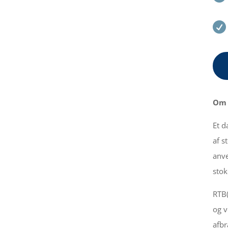

Om 
Et d
af s
anve
stok
RTB(
og v
afbr