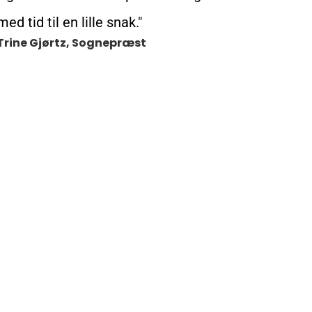
med tid til en lille snak."
Trine Gjørtz
,
Sognepræst