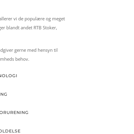
allerer vi de populære og meget
ger blandt andet RTB Stoker,
rådgiver gerne med hensyn til
ksomheds behov.
NOLOGI
ING
FORURENING
OLDELSE