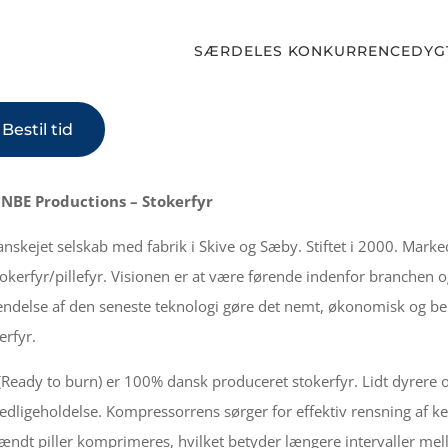
SÆRDELES KONKURRENCEDYGT
Bestil tid
NBE Productions – Stokerfyr
anskejet selskab med fabrik i Skive og Sæby. Stiftet i 2000. Mar
tokerfyr/pillefyr. Visionen er at være førende indenfor branchen
ndelse af den seneste teknologi gøre det nemt, økonomisk og bek
erfyr.
Ready to burn) er 100% dansk produceret stokerfyr. Lidt dyrere o
edligeholdelse. Kompressorrens sørger for effektiv rensning af k
ændt piller komprimeres, hvilket betyder længere intervaller me