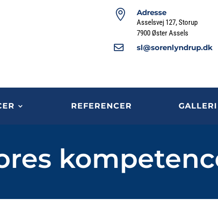

Adresse
Asselsvej 127, Storup
7900 Øster Assels

sl@sorenlyndrup.dk
CER
REFERENCER
GALLERI
ores kompetenc