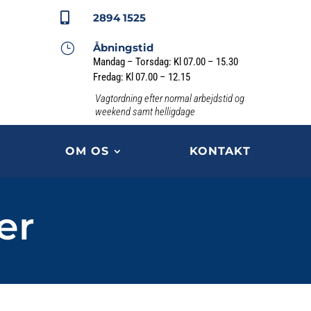

2894 1525
}
Åbningstid
Mandag – Torsdag: Kl 07.00 – 15.30
Fredag: Kl 07.00 – 12.15
Vagtordning efter normal arbejdstid og
weekend samt helligdage
OM OS
KONTAKT
er