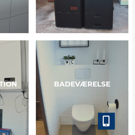
TION
BADEVÆRELSE